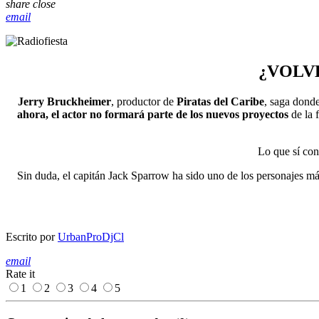
share
close
email
¿VOLVE
Jerry Bruckheimer
, productor de
Piratas del Caribe
, saga dond
ahora, el actor no formará parte de los nuevos proyectos
de la 
Lo que sí co
Sin duda, el capitán Jack Sparrow ha sido uno de los personajes más
Escrito por
UrbanProDjCl
email
Rate it
1
2
3
4
5