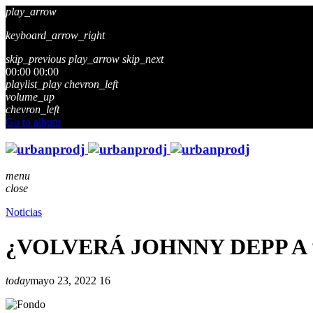
play_arrow
keyboard_arrow_right
skip_previous
play_arrow
skip_next
00:00
00:00
playlist_play
chevron_left
volume_up
chevron_left
Go to album
menu
close
Noticias
¿VOLVERÁ JOHNNY DEPP A 
today
mayo 23, 2022
16