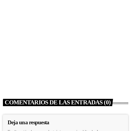
NOTICIAS
MON LAFERTE ESTRENÓ
“SUPERMERCADO” Y PREPARA NUEVA
GIRA
today
JUNIO 12, 2022
46
2
COMENTARIOS DE LAS ENTRADAS (0)
Deja una respuesta