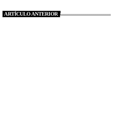
ARTÍCULO ANTERIOR
insert_link
NOTICIAS
COLDPLAY SIGUE MARCANDO