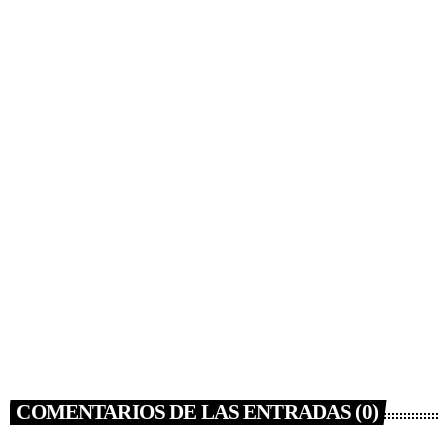
NOTICIAS
MON LAFERTE ESTRENÓ
“SUPERMERCADO” Y PREPARA NUEVA
GIRA
today
JUNIO 12, 2022
47
2
COMENTARIOS DE LAS ENTRADAS (0)